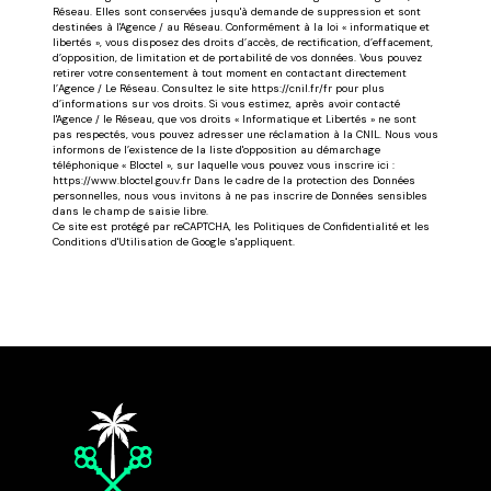
Réseau. Elles sont conservées jusqu'à demande de suppression et sont
destinées à l'Agence / au Réseau. Conformément à la loi « informatique et
libertés », vous disposez des droits d’accès, de rectification, d’effacement,
d’opposition, de limitation et de portabilité de vos données. Vous pouvez
retirer votre consentement à tout moment en contactant directement
l’Agence / Le Réseau. Consultez le site https://cnil.fr/fr pour plus
d’informations sur vos droits. Si vous estimez, après avoir contacté
l'Agence / le Réseau, que vos droits « Informatique et Libertés » ne sont
pas respectés, vous pouvez adresser une réclamation à la CNIL. Nous vous
informons de l’existence de la liste d'opposition au démarchage
téléphonique « Bloctel », sur laquelle vous pouvez vous inscrire ici :
https://www.bloctel.gouv.fr Dans le cadre de la protection des Données
personnelles, nous vous invitons à ne pas inscrire de Données sensibles
dans le champ de saisie libre.
Ce site est protégé par reCAPTCHA, les
Politiques de Confidentialité
et les
Conditions d'Utilisation
de Google s'appliquent.