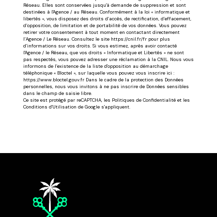
Réseau. Elles sont conservées jusqu'à demande de suppression et sont
destinées à l'Agence / au Réseau. Conformément à la loi « informatique et
libertés », vous disposez des droits d’accès, de rectification, d’effacement,
d’opposition, de limitation et de portabilité de vos données. Vous pouvez
retirer votre consentement à tout moment en contactant directement
l’Agence / Le Réseau. Consultez le site https://cnil.fr/fr pour plus
d’informations sur vos droits. Si vous estimez, après avoir contacté
l'Agence / le Réseau, que vos droits « Informatique et Libertés » ne sont
pas respectés, vous pouvez adresser une réclamation à la CNIL. Nous vous
informons de l’existence de la liste d'opposition au démarchage
téléphonique « Bloctel », sur laquelle vous pouvez vous inscrire ici :
https://www.bloctel.gouv.fr Dans le cadre de la protection des Données
personnelles, nous vous invitons à ne pas inscrire de Données sensibles
dans le champ de saisie libre.
Ce site est protégé par reCAPTCHA, les
Politiques de Confidentialité
et les
Conditions d'Utilisation
de Google s'appliquent.