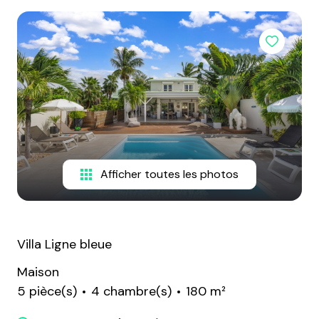
PROPRIÉTÉS
DÉCOUVRIR
RENTAL
SXM
ESCAPADES
ET DÉLICES
MON
Afficher toutes les photos
LIVRE
D'OR
Villa Ligne bleue
Maison
5 pièce(s)
4 chambre(s)
180 m²