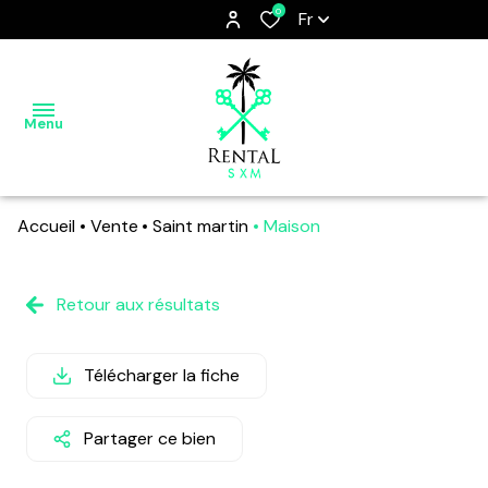
0
Fr
Menu
Accueil
Vente
Saint martin
Maison
ACCUEIL
SAINT
Retour aux résultats
MARTIN,
THE
Télécharger la fiche
FRIENDLY
ISLAND
Partager ce bien
NOS