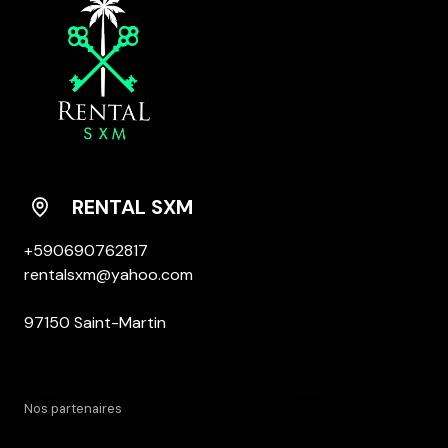
RENTAL SXM
+590690762817
rentalsxm@yahoo.com
97150 Saint-Martin
nos partenaires
DPE ANCIENNE VERSION