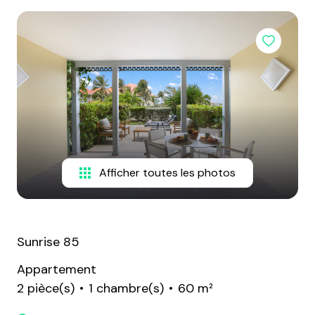
PROPRIÉTÉS
DÉCOUVRIR
RENTAL
SXM
ESCAPADES
ET DÉLICES
MON
Afficher toutes les photos
LIVRE
D'OR
Sunrise 85
Appartement
2 pièce(s)
1 chambre(s)
60 m²