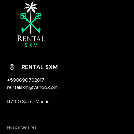
RENTAL SXM
+590690762817
rentalsxm@yahoo.com
97150 Saint-Martin
nos partenaires
DPE ANCIENNE VERSION