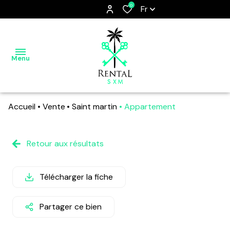
0
Fr
Menu
Accueil
Vente
Saint martin
Appartement
ACCUEIL
SAINT
Retour aux résultats
MARTIN,
THE
Télécharger la fiche
FRIENDLY
ISLAND
Partager ce bien
NOS