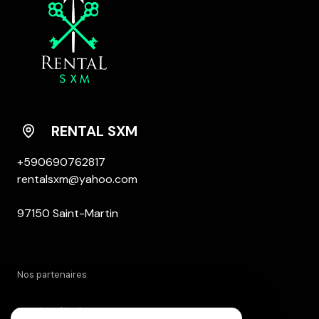
RENTAL SXM
+590690762817
rentalsxm@yahoo.com
97150 Saint-Martin
nos partenaires
DPE ANCIENNE VERSION
mentions légales