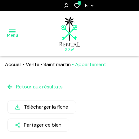
0
Fr
Menu
Accueil
Vente
Saint martin
Appartement
ACCUEIL
SAINT
Retour aux résultats
MARTIN,
THE
Télécharger la fiche
FRIENDLY
ISLAND
Partager ce bien
NOS