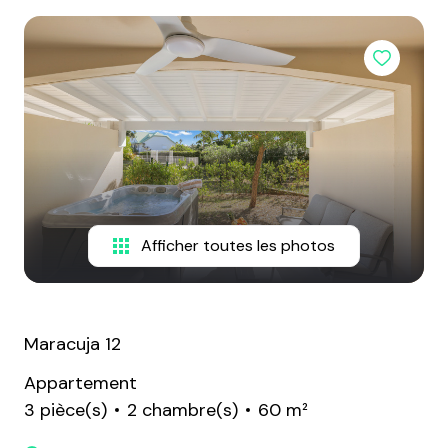
PROPRIÉTÉS
DÉCOUVRIR
RENTAL
SXM
ESCAPADES
ET DÉLICES
MON
Afficher toutes les photos
LIVRE
D'OR
Maracuja 12
Appartement
3 pièce(s)
2 chambre(s)
60 m²