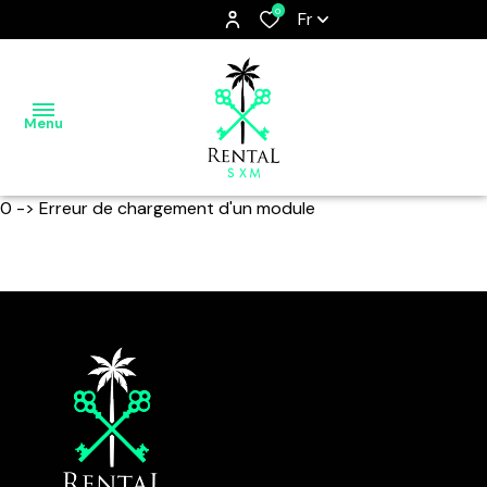
0
Fr
Menu
0 -> Erreur de chargement d'un module
ACCUEIL
SAINT
MARTIN,
THE
FRIENDLY
ISLAND
NOS