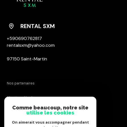
PROPRIÉTÉS
DÉCOUVRIR
RENTAL
RENTAL SXM
SXM
+590690762817
ESCAPADES
rentalsxm@yahoo.com
ET DÉLICES
97150 Saint-Martin
MON
LIVRE
D'OR
nos partenaires
mentions légales
Comme beaucoup, notre site
admin
utilise les cookies
On aimerait vous accompagner pendant
politique rgpd